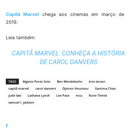
Capitã Marvel
chega aos cinemas em março de
2019.
Leia também:
CAPITÃ MARVEL: CONHEÇA A HISTÓRIA
DE CAROL DANVERS
TAGS
Algenis Perez Soto
Ben Mendelsohn
brie larson
capitã marvel
carol danvers
Djimon Hounsou
Gemma Chan
jude law
Lashana Lynch
Lee Pace
mcu
Rune Temte
samuel l. jackson