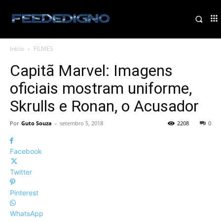
Início
FILMES
Capitã Marvel: Imagens
oficiais mostram uniforme,
Skrulls e Ronan, o Acusador
Por
Guto Souza
-
setembro 5, 2018
2208
0
Facebook
Twitter
Pinterest
WhatsApp