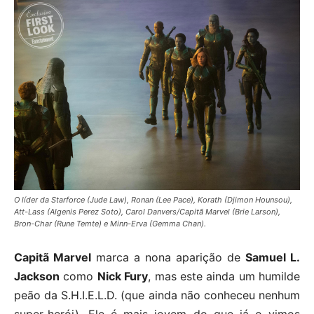
O líder da Starforce (Jude Law), Ronan (Lee Pace), Korath (Djimon Hounsou),
Att-Lass (Algenis Perez Soto), Carol Danvers/Capitã Marvel (Brie Larson),
Bron-Char (Rune Temte) e Minn-Erva (Gemma Chan).
Capitã Marvel
marca a nona aparição de
Samuel L.
Jackson
como
Nick Fury
, mas este ainda um humilde
peão da S.H.I.E.L.D. (que ainda não conheceu nenhum