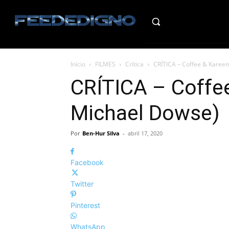
HO
Início
FILMES
Crítica
CRÍTICA – Coffee & Karee
CRÍTICA – Coffe
Michael Dowse)
Por
Ben-Hur Silva
-
abril 17, 2020
Facebook
Twitter
Pinterest
WhatsApp