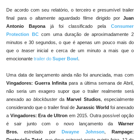
De acordo com seu relatório, o terceiro e presumível trailer
final para o altamente aguardado filme dirigido por
Juan
Antonio Bayona
já foi classificado pela
Consumer
Protection BC
com uma duração de aproximadamente 2
minutos e 30 segundos, o que é apenas um pouco mais do
que o
teaser
inicial e cerca de um minuto a mais que o
emocionante
trailer do
Super Bowl
.
Uma data de lançamento ainda não foi anunciada, mas com
Vingadores: Guerra Infinita
para a última semana de Abril,
não seria um exagero supor que o trailer realmente será
anexado ao
blockbuster
da
Marvel Studios
, especialmente
considerando que o trailer final de
Jurassic World
foi anexado
a
Vingadores: Era de Ultron
em 2015. Outra possível opção
é sair junto com o novo lançamento da
Warner
Bros.
estrelado por
Dwayne Johnson
,
Rampage:
Destruição Total
, que deve estreará nesta quinta-feira, 12 de