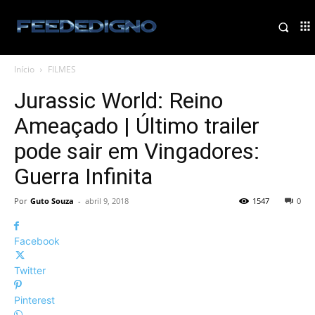
Início
FILMES
Jurassic World: Reino
Ameaçado | Último trailer
pode sair em Vingadores:
Guerra Infinita
Por
Guto Souza
-
abril 9, 2018
1547
0
Facebook
Twitter
Pinterest