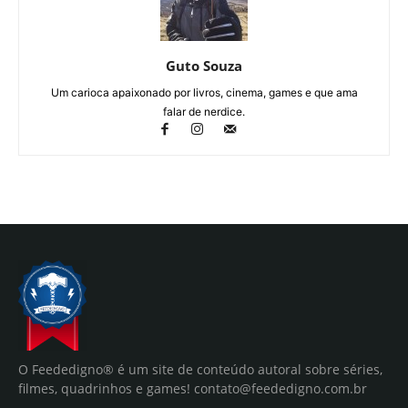
Guto Souza
Um carioca apaixonado por livros, cinema, games e que ama
falar de nerdice.
O Feededigno® é um site de conteúdo autoral sobre séries,
filmes, quadrinhos e games!
contato@feededigno.com.br