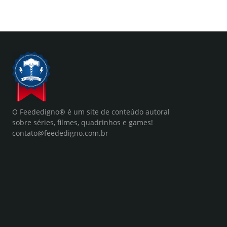
O Feededigno® é um site de conteúdo autoral
sobre séries, filmes, quadrinhos e games!
contato@feededigno.com.br