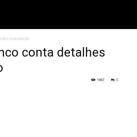
ME
FILMES
SÉRIES
GAMES
QU
 sobre a produção
nco conta detalhes
o
1967
0