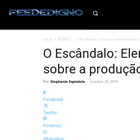
HO
Início
FILMES
O Escândalo: Elenco conta detalhes
O Escândalo: Ele
sobre a produçã
Por
Stephanie Espindola
-
outubro 14, 2019
Facebook
Twitter
Pinterest
WhatsApp