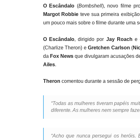
O Escândalo
(
Bombshell
), novo filme p
Margot Robbie
teve sua primeira exibição 
um pouco mais sobre o filme durante uma s
O Escândalo
, dirigido por
Jay Roach
e e
(Charlize Theron) e
Gretchen Carlson
(
Ni
da
Fox News
que divulgaram acusações de
Ailes
.
Theron
comentou durante a sessão de perg
“Todas as mulheres tiveram papéis muit
diferente. As mulheres nem sempre fazem
“Acho que nunca persegui os heróis. 