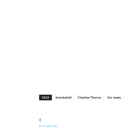
TAGS
bombshell
Charlize Theron
fox news
Facebook