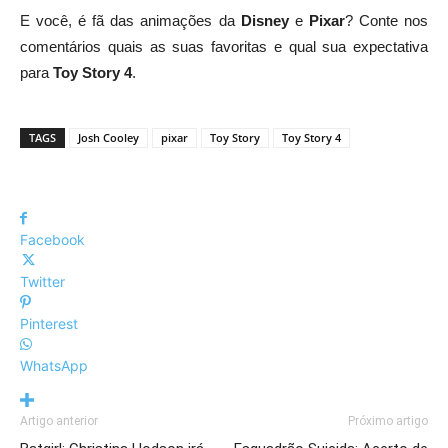
E você, é fã das animações da
Disney
e
Pixar
? Conte nos
comentários quais as suas favoritas e qual sua expectativa
para
Toy Story 4
.
TAGS
Josh Cooley
pixar
Toy Story
Toy Story 4
Facebook
Twitter
Pinterest
WhatsApp
Artigo anterior
Próximo artigo