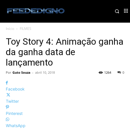
Início
FILMES
Toy Story 4: Animação ganha
da ganha data de
lançamento
Por
Guto Souza
-
abril 10, 2018
1264
0
Facebook
Twitter
Pinterest
WhatsApp