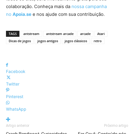
colaboração. Conheça mais da
nossa campanha
no
Apoia.se
e nos ajude com sua contribuição.
TAGS
antstream
antstream arcade
arcade
Atari
Dicas de jogos
jogos antigos
jogos clássicos
retro
Facebook
Twitter
Pinterest
WhatsApp
Artigo anterior
Próximo artigo
Crash Bandicoot: Curiosidades
Far Cry 6: Conteúdo pós-