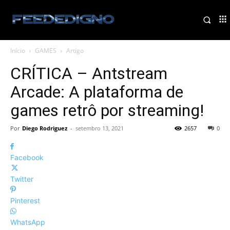
Início
GAMES
Artigo
CRÍTICA – Antstream
Arcade: A plataforma de
games retrô por streaming!
Por
Diego Rodriguez
-
setembro 13, 2021
2657
0
Facebook
Twitter
Pinterest
WhatsApp