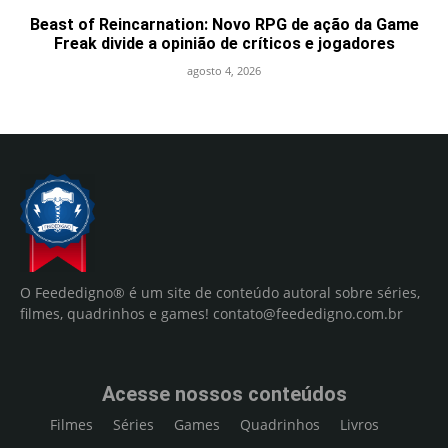
Beast of Reincarnation: Novo RPG de ação da Game
Freak divide a opinião de críticos e jogadores
agosto 4, 2026
O Feededigno® é um site de conteúdo autoral sobre séries,
filmes, quadrinhos e games!
contato@feededigno.com.br
Acesse nossos conteúdos
Filmes
Séries
Games
Quadrinhos
Livros