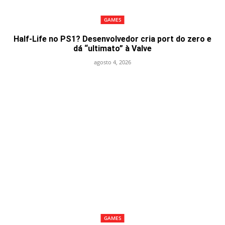
GAMES
Half-Life no PS1? Desenvolvedor cria port do zero e
dá “ultimato” à Valve
agosto 4, 2026
GAMES