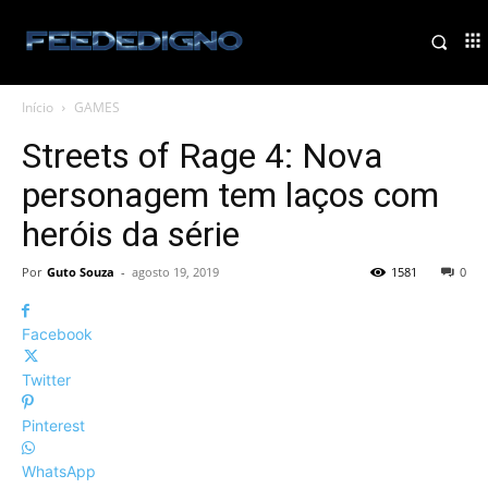
Início
GAMES
Streets of Rage 4: Nova
personagem tem laços com
heróis da série
Por
Guto Souza
-
agosto 19, 2019
1581
0
Facebook
Twitter
Pinterest
WhatsApp