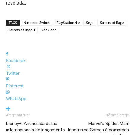
revelada.
TAGS
Nintendo Switch
PlayStation 4 e
Sega
Streets of Rage
Streets of Rage 4
xbox one
Facebook
Twitter
Pinterest
WhatsApp
Artigo anterior
Próximo artigo
Disney+: Anunciada datas
Marvel’s Spider-Man:
internacionais de lançamento
Insomniac Games é comprada