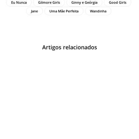
Eu Nunca
Gilmore Girls
Ginny e Geórgia
Good Girls
Jane
Uma Mãe Perfeita
Wandinha
Artigos relacionados