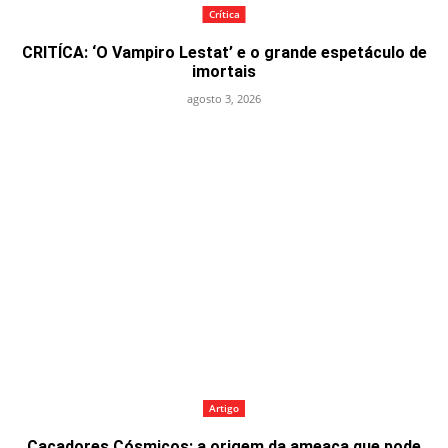
Crítica
CRITÍCA: ‘O Vampiro Lestat’ e o grande espetáculo de
imortais
agosto 3, 2026
Artigo
Caçadores Cósmicos: a origem da ameaça que pode