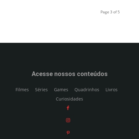
Page 3 of 5
Acesse nossos conteúdos
Filmes
Séries
Games
Quadrinhos
Livros
Curiosidades