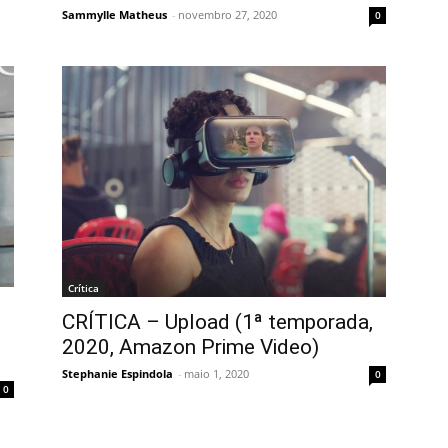
Sammylle Matheus
-
novembro 27, 2020
0
Crítica
CRÍTICA – Upload (1ª temporada,
2020, Amazon Prime Video)
Stephanie Espindola
-
maio 1, 2020
0
0