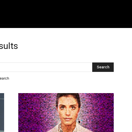
ME
FILMES
SÉRIES
GAMES
QU
sults
search