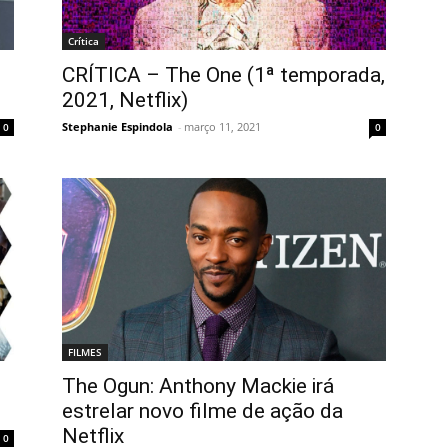
Crítica
CRÍTICA – The One (1ª temporada,
2021, Netflix)
Stephanie Espindola
-
março 11, 2021
0
0
FILMES
The Ogun: Anthony Mackie irá
estrelar novo filme de ação da
Netflix
0