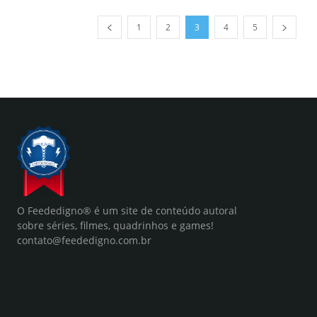
1
2
3
4
5
O Feededigno® é um site de conteúdo autoral
sobre séries, filmes, quadrinhos e games!
contato@feededigno.com.br