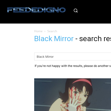
HO
Home
Search
Black Mirror
-
search re
If you're not happy with the results, please do another 