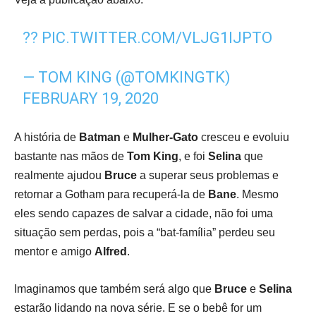
??
PIC.TWITTER.COM/VLJG1IJPTO
— TOM KING (@TOMKINGTK)
FEBRUARY 19, 2020
A história de
Batman
e
Mulher-Gato
cresceu e evoluiu
bastante nas mãos de
Tom King
, e foi
Selina
que
realmente ajudou
Bruce
a superar seus problemas e
retornar a Gotham para recuperá-la de
Bane
. Mesmo
eles sendo capazes de salvar a cidade, não foi uma
situação sem perdas, pois a “bat-família” perdeu seu
mentor e amigo
Alfred
.
Imaginamos que também será algo que
Bruce
e
Selina
estarão lidando na nova série. E se o bebê for um