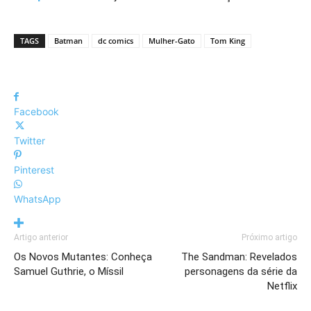
TAGS
Batman
dc comics
Mulher-Gato
Tom King
Facebook
Twitter
Pinterest
WhatsApp
Artigo anterior
Próximo artigo
Os Novos Mutantes: Conheça
The Sandman: Revelados
Samuel Guthrie, o Míssil
personagens da série da
Netflix