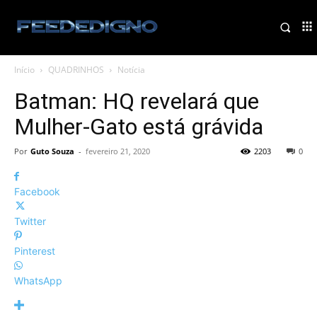
Início
QUADRINHOS
Notícia
Batman: HQ revelará que
Mulher-Gato está grávida
Por
Guto Souza
-
fevereiro 21, 2020
2203
0
Facebook
Twitter
Pinterest
WhatsApp