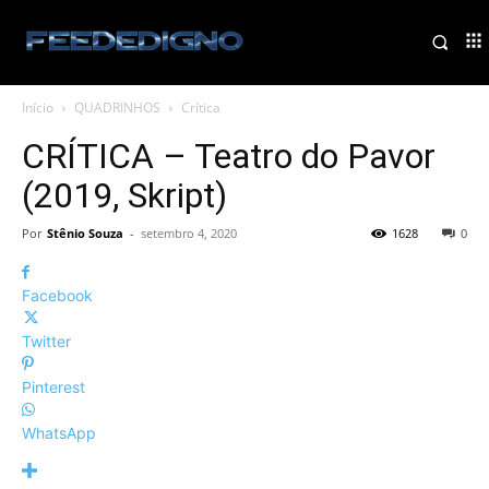
Início
QUADRINHOS
Crítica
CRÍTICA – Teatro do Pavor
(2019, Skript)
Por
Stênio Souza
-
setembro 4, 2020
1628
0
Facebook
Twitter
Pinterest
WhatsApp