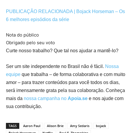
PUBLICAÇÃO RELACIONADA | Bojack Horseman – Os
6 melhores episódios da série
Nota do público
Obrigado pelo seu voto
Curte nosso trabalho? Que tal nos ajudar a mantê-lo?
Ser um site independente no Brasil não é fácil.
Nossa
equipe
que trabalha – de forma colaborativa e com muito
amor – para trazer conteúdos para você todos os dias,
será imensamente grata pela sua colaboração. Conheça
mais da
nossa campanha no
Apoia.se
e nos ajude com
sua contribuição.
TAGS
Aaron Paul
Alison Brie
Amy Sedaris
bojack
BoJack Horseman
Netflix
Paul F. Thompkins