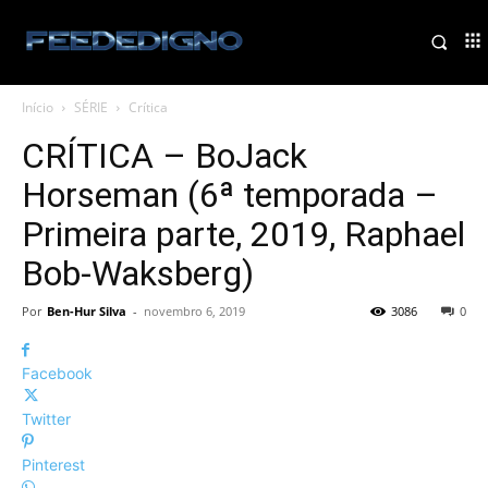
Início
SÉRIE
Crítica
CRÍTICA – BoJack
Horseman (6ª temporada –
Primeira parte, 2019, Raphael
Bob-Waksberg)
Por
Ben-Hur Silva
-
novembro 6, 2019
3086
0
Facebook
Twitter
Pinterest