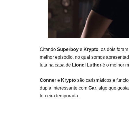
Citando
Superboy
e
Krypto
, os dois fora
melhor episódio, no qual somos apresentad
luta na casa de
Lionel Luthor
é o melhor m
Conner
e
Krypto
são carismáticos e funci
dupla interessante com
Gar
, algo que gost
terceira temporada.