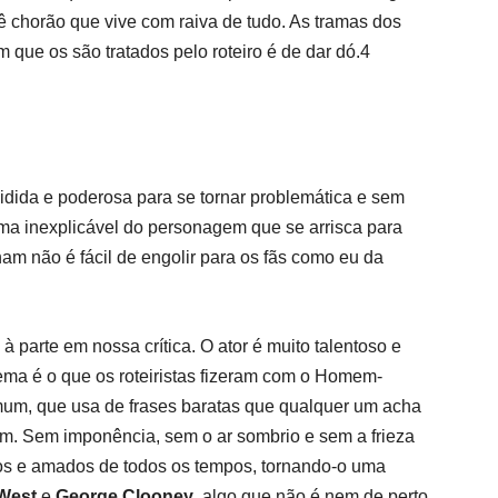
 chorão que vive com raiva de tudo. As tramas dos
m que os são tratados pelo roteiro é de dar dó.4
idida e poderosa para se tornar problemática e sem
ma inexplicável do personagem que se arrisca para
ham não é fácil de engolir para os fãs como eu da
 parte em nossa crítica. O ator é muito talentoso e
ema é o que os roteiristas fizeram com o Homem-
, que usa de frases baratas que qualquer um acha
ém. Sem imponência, sem o ar sombrio e sem a frieza
icos e amados de todos os tempos, tornando-o uma
West
e
George Clooney
, algo que não é nem de perto