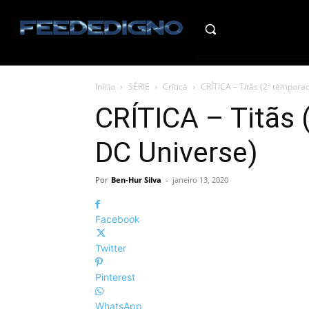
HO
Início
SÉRIE
Crítica
CRÍTICA – Titãs (2ª tempora
CRÍTICA – Titãs 
DC Universe)
Por
Ben-Hur Silva
-
janeiro 13, 2020
Facebook
Twitter
Pinterest
WhatsApp