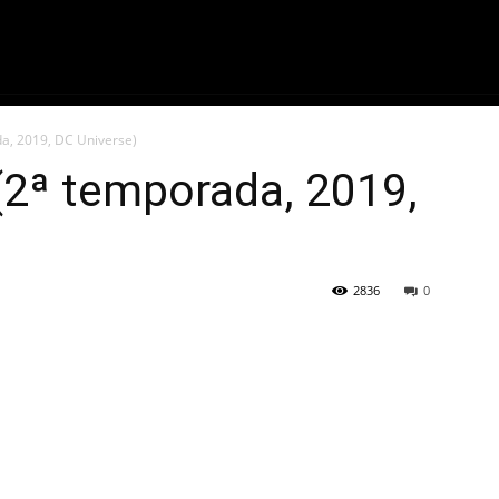
ME
FILMES
SÉRIES
GAMES
QU
da, 2019, DC Universe)
(2ª temporada, 2019,
2836
0