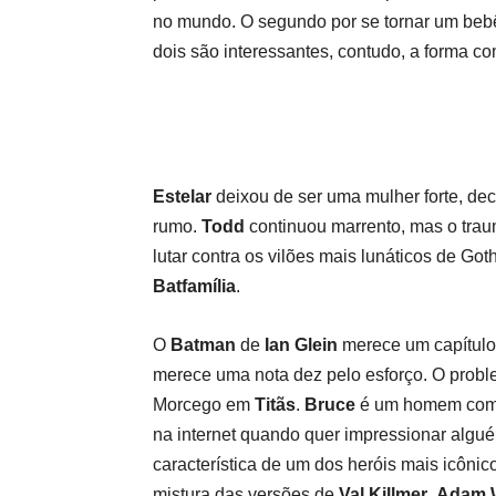
no mundo. O segundo por se tornar um bebê
dois são interessantes, contudo, a forma co
Estelar
deixou de ser uma mulher forte, dec
rumo.
Todd
continuou marrento, mas o trau
lutar contra os vilões mais lunáticos de Got
Batfamília
.
O
Batman
de
Ian Glein
merece um capítulo à
merece uma nota dez pelo esforço. O probl
Morcego em
Titãs
.
Bruce
é um homem comum
na internet quando quer impressionar algu
característica de um dos heróis mais icôn
mistura das versões de
Val Killmer
,
Adam 