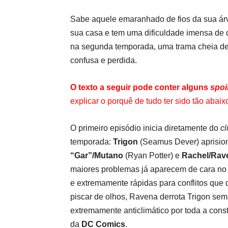
Sabe aquele emaranhado de fios da sua árvo
sua casa e tem uma dificuldade imensa de 
na segunda temporada, uma trama cheia de 
confusa e perdida.
O texto a seguir pode conter alguns
spoi
explicar o porquê de tudo ter sido tão abaix
O primeiro episódio inicia diretamente do
cl
temporada:
Trigon
(Seamus Dever) aprisi
“Gar”/Mutano
(Ryan Potter) e
Rachel/Rav
maiores problemas já aparecem de cara no 
e extremamente rápidas para conflitos que 
piscar de olhos, Ravena derrota Trigon sem
extremamente anticlimático por toda a con
da
DC Comics
.