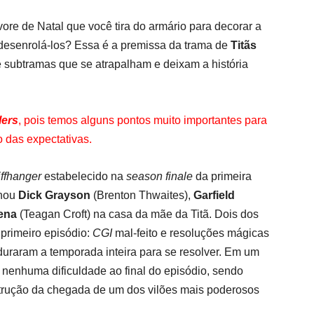
re de Natal que você tira do armário para decorar a
desenrolá-los? Essa é a premissa da trama de
Titãs
subtramas que se atrapalham e deixam a história
lers
, pois temos alguns pontos muito importantes para
o das expectativas.
iffhanger
estabelecido na
season finale
da primeira
onou
Dick Grayson
(Brenton Thwaites),
Garfield
ena
(Teagan Croft) na casa da mãe da Titã. Dois dos
primeiro episódio:
CGI
mal-feito e resoluções mágicas
duraram a temporada inteira para se resolver. Em um
 nenhuma dificuldade ao final do episódio, sendo
strução da chegada de um dos vilões mais poderosos