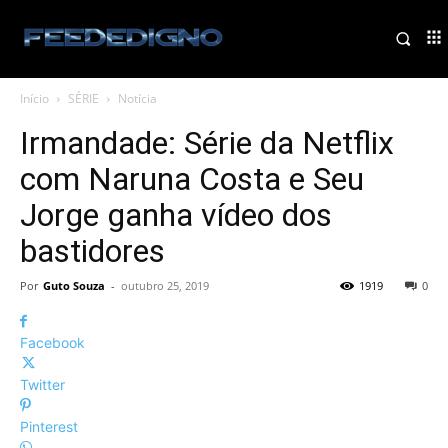
Início
SÉRIE
Notícia
Irmandade: Série da Netflix
com Naruna Costa e Seu
Jorge ganha vídeo dos
bastidores
Por
Guto Souza
-
outubro 25, 2019
1919
0
Facebook
Twitter
Pinterest