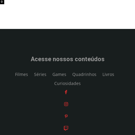
0
Acesse nossos conteúdos
Filmes
Séries
Games
Quadrinhos
Livros
Curiosidades