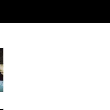
ME
FILMES
SÉRIES
GAMES
QU