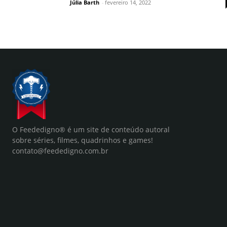
Júlia Barth
-
fevereiro 14, 2022
O Feededigno® é um site de conteúdo autoral
sobre séries, filmes, quadrinhos e games!
contato@feededigno.com.br