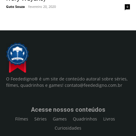
Guto Souza
-
fevereiro 20, 2020
0
O Feededigno® é um site de conteúdo autoral sobre séries,
filmes, quadrinhos e games!
contato@feededigno.com.br
Acesse nossos conteúdos
Filmes
Séries
Games
Quadrinhos
Livros
Curiosidades