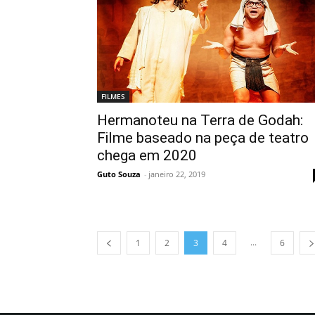
FILMES
Hermanoteu na Terra de Godah:
Filme baseado na peça de teatro
chega em 2020
Guto Souza
-
janeiro 22, 2019
...
1
2
3
4
6