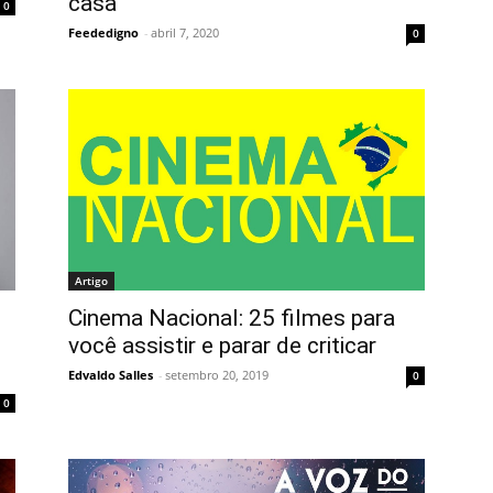
casa
0
Feededigno
-
abril 7, 2020
0
Artigo
Cinema Nacional: 25 filmes para
você assistir e parar de criticar
Edvaldo Salles
-
setembro 20, 2019
0
0