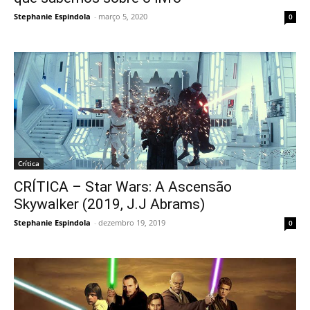
Stephanie Espindola
-
março 5, 2020
0
Crítica
CRÍTICA – Star Wars: A Ascensão
Skywalker (2019, J.J Abrams)
Stephanie Espindola
-
dezembro 19, 2019
0