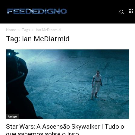
Home
Tags
Ian McDiarmid
Tag: Ian McDiarmid
Artigo
Star Wars: A Ascensão Skywalker | Tudo o
que sabemos sobre o livro