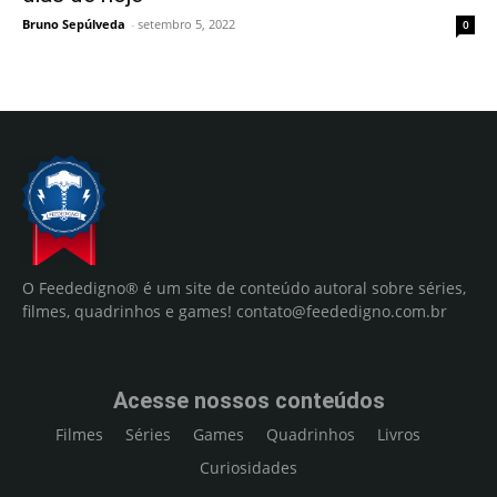
Bruno Sepúlveda
-
setembro 5, 2022
0
O Feededigno® é um site de conteúdo autoral sobre séries,
filmes, quadrinhos e games!
contato@feededigno.com.br
Acesse nossos conteúdos
Filmes
Séries
Games
Quadrinhos
Livros
Curiosidades