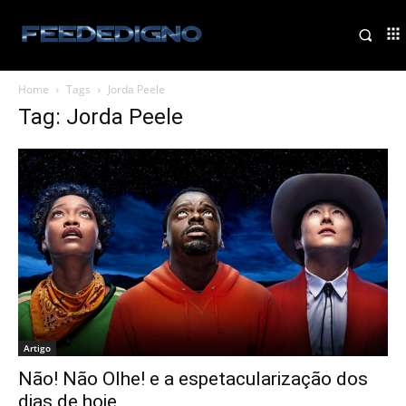
Home
Tags
Jorda Peele
Tag: Jorda Peele
Artigo
Não! Não Olhe! e a espetacularização dos
dias de hoje