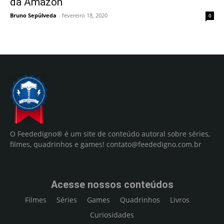
da Amazon
Bruno Sepúlveda
-
fevereiro 18, 2020
0
O Feededigno® é um site de conteúdo autoral sobre séries,
filmes, quadrinhos e games!
contato@feededigno.com.br
Acesse nossos conteúdos
Filmes
Séries
Games
Quadrinhos
Livros
Curiosidades