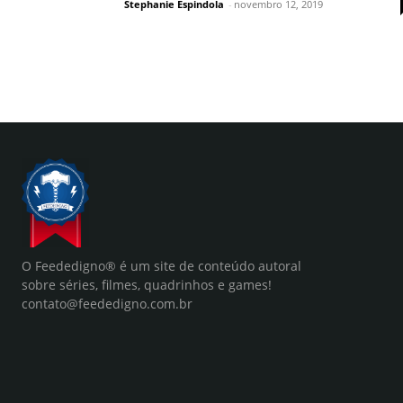
Stephanie Espindola
-
novembro 12, 2019
O Feededigno® é um site de conteúdo autoral
sobre séries, filmes, quadrinhos e games!
contato@feededigno.com.br