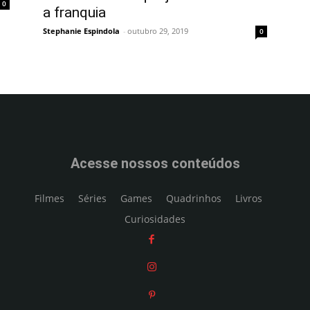
0
a franquia
Stephanie Espindola
-
outubro 29, 2019
0
Acesse nossos conteúdos
Filmes
Séries
Games
Quadrinhos
Livros
Curiosidades