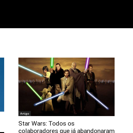
ME
FILMES
SÉRIES
GAMES
QU
Artigo
Star Wars: Todos os
colaboradores que já abandonaram