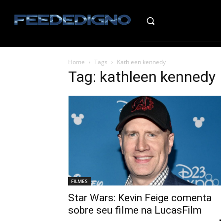
HO
Home
Tags
Kathleen kennedy
Tag: kathleen kennedy
FILMES
Star Wars: Kevin Feige comenta
sobre seu filme na LucasFilm