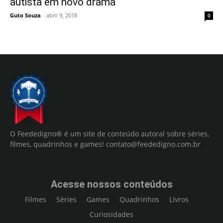
autista em novo drama
Guto Souza
-
abril 9, 2018
0
O Feededigno® é um site de conteúdo autoral sobre séries,
filmes, quadrinhos e games!
contato@feededigno.com.br
Acesse nossos conteúdos
Filmes
Séries
Games
Quadrinhos
Livros
Curiosidades