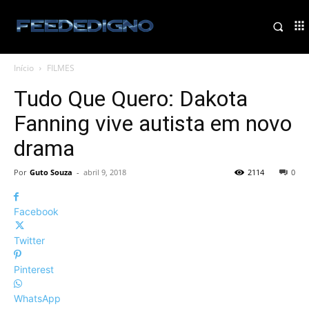
Início
FILMES
Tudo Que Quero: Dakota
Fanning vive autista em novo
drama
Por
Guto Souza
-
abril 9, 2018
2114
0
Facebook
Twitter
Pinterest
WhatsApp