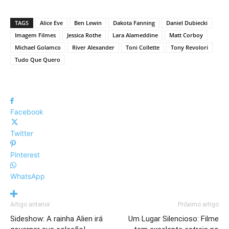
TAGS
Alice Eve
Ben Lewin
Dakota Fanning
Daniel Dubiecki
Imagem Filmes
Jessica Rothe
Lara Alameddine
Matt Corboy
Michael Golamco
River Alexander
Toni Collette
Tony Revolori
Tudo Que Quero
Facebook
Twitter
Pinterest
WhatsApp
Artigo anterior
Próximo artigo
Sideshow: A rainha Alien irá
Um Lugar Silencioso: Filme