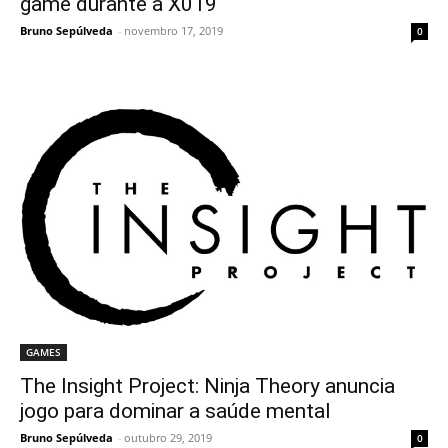
game durante a X019
Bruno Sepúlveda
-
novembro 17, 2019
0
GAMES
The Insight Project: Ninja Theory anuncia
jogo para dominar a saúde mental
Bruno Sepúlveda
-
outubro 29, 2019
0