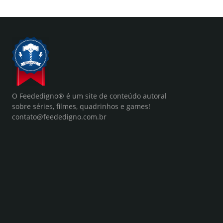
O Feededigno® é um site de conteúdo autoral
sobre séries, filmes, quadrinhos e games!
contato@feededigno.com.br