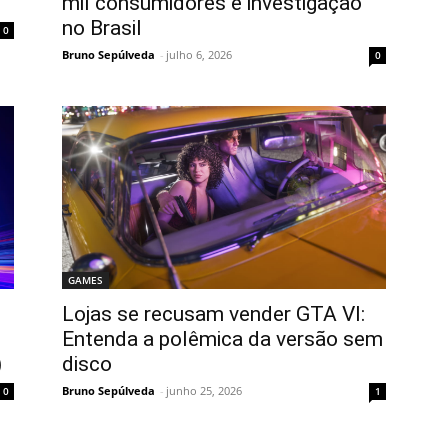
mil consumidores e investigação
no Brasil
0
Bruno Sepúlveda
-
julho 6, 2026
0
GAMES
Lojas se recusam vender GTA VI:
Entenda a polêmica da versão sem
)
disco
Bruno Sepúlveda
-
junho 25, 2026
0
1