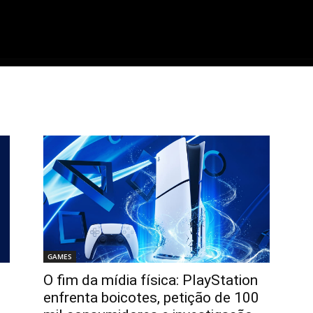
ME
FILMES
SÉRIES
GAMES
QU
GAMES
O fim da mídia física: PlayStation
enfrenta boicotes, petição de 100