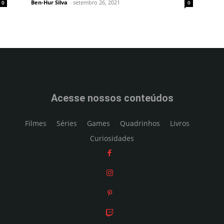
Ben-Hur Silva
-
setembro 26, 2021
0
0
Acesse nossos conteúdos
Filmes
Séries
Games
Quadrinhos
Livros
Curiosidades