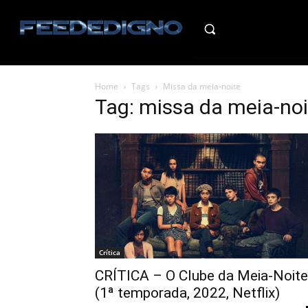
HO
Home
Tags
Missa da meia-noite
Tag: missa da meia-noi
Crítica
CRÍTICA – O Clube da Meia-Noite
(1ª temporada, 2022, Netflix)