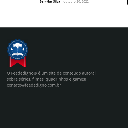
Ben-Hur Silva
-
outubro 20, 2022
O Feededigno® é um site de conteúdo autoral
sobre séries, filmes, quadrinhos e games!
contato@feededigno.com.br