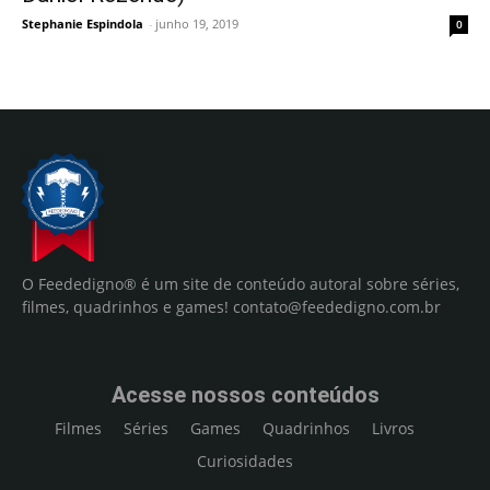
Stephanie Espindola
-
junho 19, 2019
0
O Feededigno® é um site de conteúdo autoral sobre séries,
filmes, quadrinhos e games!
contato@feededigno.com.br
Acesse nossos conteúdos
Filmes
Séries
Games
Quadrinhos
Livros
Curiosidades