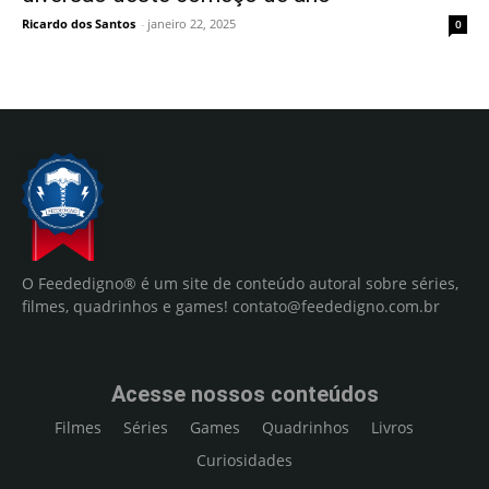
Ricardo dos Santos
-
janeiro 22, 2025
0
O Feededigno® é um site de conteúdo autoral sobre séries,
filmes, quadrinhos e games!
contato@feededigno.com.br
Acesse nossos conteúdos
Filmes
Séries
Games
Quadrinhos
Livros
Curiosidades