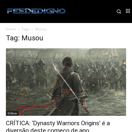
Home
Tags
Musou
Tag: Musou
Crítica
CRÍTICA: ‘Dynasty Warriors Origins’ é a
diversão deste começo de ano