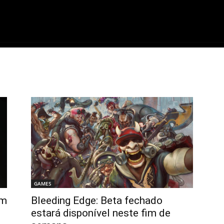
ME
FILMES
SÉRIES
GAMES
QU
GAMES
em
Bleeding Edge: Beta fechado
estará disponível neste fim de