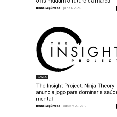
offs mudam o futuro da marca
Bruno Sepúlveda
-
julho 6, 2026
GAMES
The Insight Project: Ninja Theory
anuncia jogo para dominar a saúd
mental
Bruno Sepúlveda
-
outubro 29, 2019