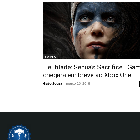
GAMES
Hellblade: Senua’s Sacrifice | Ga
chegará em breve ao Xbox One
Guto Souza
-
março 26, 2018