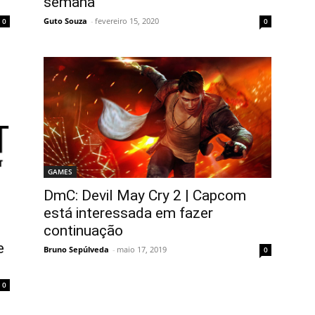
semana
Guto Souza
-
fevereiro 15, 2020
0
0
GAMES
DmC: Devil May Cry 2 | Capcom
está interessada em fazer
continuação
e
Bruno Sepúlveda
-
maio 17, 2019
0
0