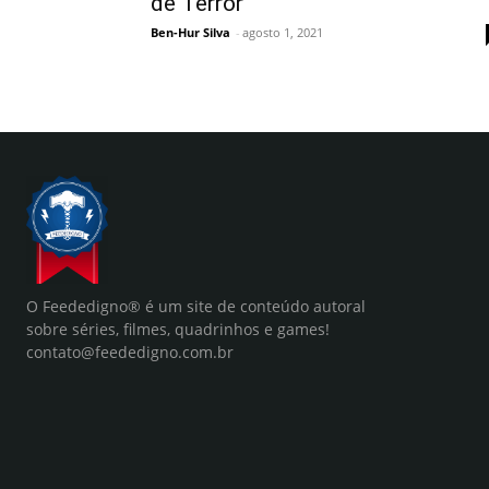
de Terror
Ben-Hur Silva
-
agosto 1, 2021
O Feededigno® é um site de conteúdo autoral
sobre séries, filmes, quadrinhos e games!
contato@feededigno.com.br