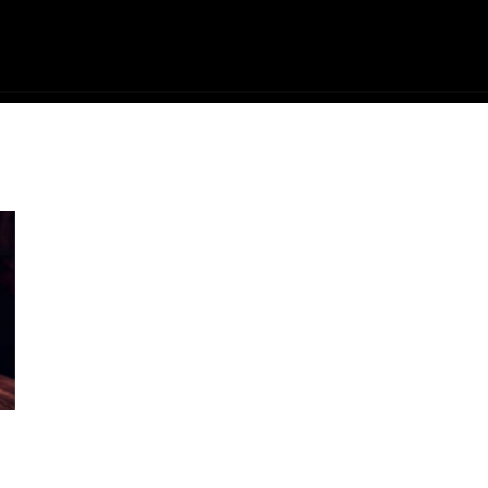
ME
FILMES
SÉRIES
GAMES
QU