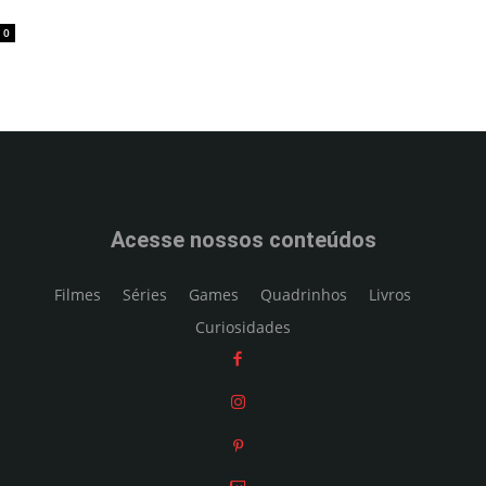
0
Acesse nossos conteúdos
Filmes
Séries
Games
Quadrinhos
Livros
Curiosidades