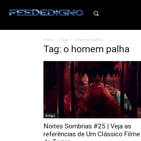
HO
Home
Tags
O homem palha
Tag: o homem palha
Artigo
Noites Sombrias #25 | Veja as
referências de Um Clássico Filme