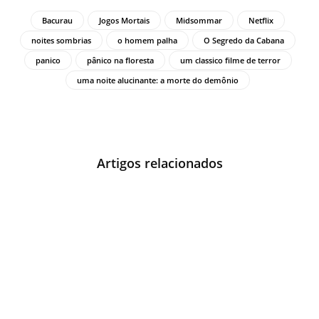
Bacurau
Jogos Mortais
Midsommar
Netflix
noites sombrias
o homem palha
O Segredo da Cabana
panico
pânico na floresta
um classico filme de terror
uma noite alucinante: a morte do demônio
Artigos relacionados