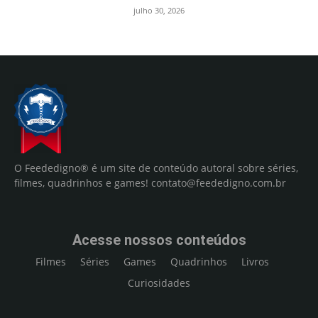
julho 30, 2026
O Feededigno® é um site de conteúdo autoral sobre séries,
filmes, quadrinhos e games!
contato@feededigno.com.br
Acesse nossos conteúdos
Filmes
Séries
Games
Quadrinhos
Livros
Curiosidades