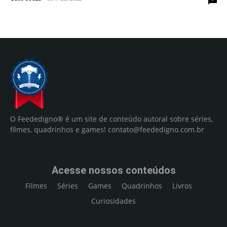
O Feededigno® é um site de conteúdo autoral sobre séries,
filmes, quadrinhos e games!
contato@feededigno.com.br
Acesse nossos conteúdos
Filmes
Séries
Games
Quadrinhos
Livros
Curiosidades