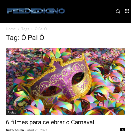
Home
Tags
Ó Pai Ó
Tag: Ó Pai Ó
Artigo
6 filmes para celebrar o Carnaval
Guto Souza
-
abril 23, 2022
0