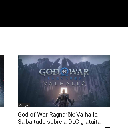
ME
FILMES
SÉRIES
GAMES
QU
Artigo
God of War Ragnarök: Valhalla |
Saiba tudo sobre a DLC gratuita