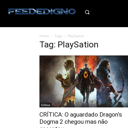
HO
Home
Tags
PlaySation
Tag: PlaySation
Crítica
CRÍTICA: O aguardado Dragon’s
Dogma 2 chegou mas não