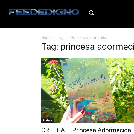
HO
Home
Tags
Princesa adormecida
Tag: princesa adormec
Crítica
CRÍTICA – Princesa Adormecida