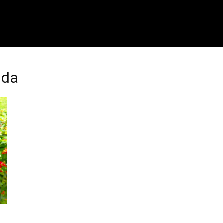
ME
FILMES
SÉRIES
GAMES
QU
ida