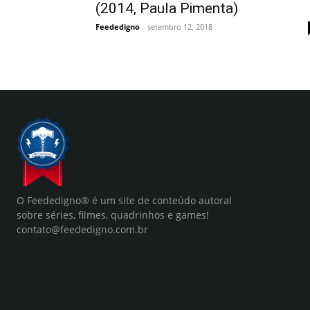
(2014, Paula Pimenta)
Feededigno
-
setembro 12, 2018
O Feededigno® é um site de conteúdo autoral
sobre séries, filmes, quadrinhos e games!
contato@feededigno.com.br