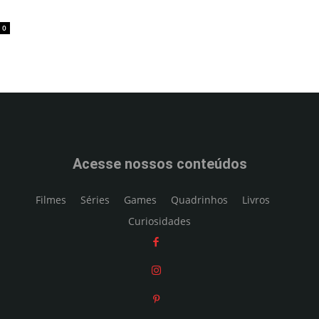
0
Acesse nossos conteúdos
Filmes
Séries
Games
Quadrinhos
Livros
Curiosidades