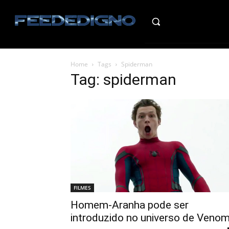
HO
Home
Tags
Spiderman
Tag: spiderman
FILMES
Homem-Aranha pode ser
introduzido no universo de Veno