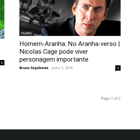
FILMES
Homem-Aranha: No Aranha-verso |
Nicolas Cage pode viver
personagem importante
0
Bruno Sepúlveda
-
julho 5, 2018
0
Page 1 of 2