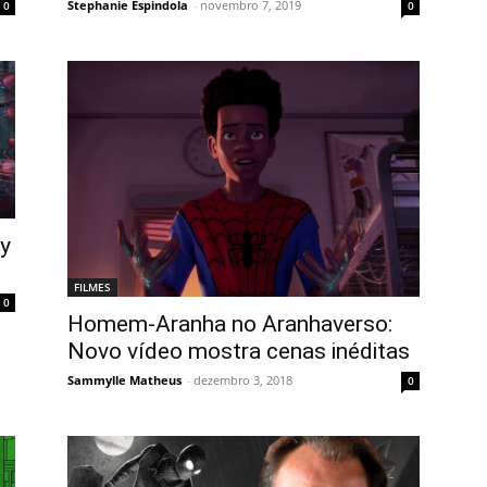
Stephanie Espindola
-
novembro 7, 2019
0
0
y
FILMES
0
Homem-Aranha no Aranhaverso:
Novo vídeo mostra cenas inéditas
Sammylle Matheus
-
dezembro 3, 2018
0