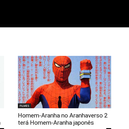
ME
FILMES
SÉRIES
GAMES
QU
FILMES
Homem-Aranha no Aranhaverso 2
terá Homem-Aranha japonês
m