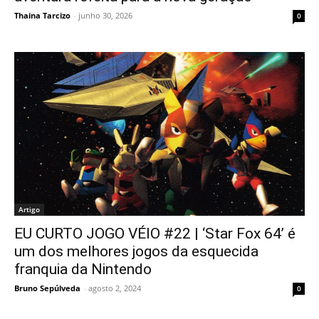
Thaina Tarcizo
-
junho 30, 2026
0
Artigo
EU CURTO JOGO VÉIO #22 | ‘Star Fox 64’ é
um dos melhores jogos da esquecida
franquia da Nintendo
Bruno Sepúlveda
-
agosto 2, 2024
0