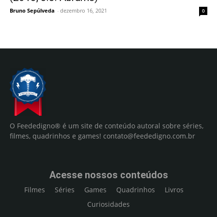
Bruno Sepúlveda
-
dezembro 16, 2021
0
O Feededigno® é um site de conteúdo autoral sobre séries,
filmes, quadrinhos e games!
contato@feededigno.com.br
Acesse nossos conteúdos
Filmes
Séries
Games
Quadrinhos
Livros
Curiosidades