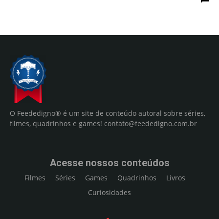
O Feededigno® é um site de conteúdo autoral sobre séries,
filmes, quadrinhos e games!
contato@feededigno.com.br
Acesse nossos conteúdos
Filmes
Séries
Games
Quadrinhos
Livros
Curiosidades