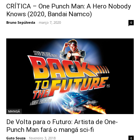
CRÍTICA – One Punch Man: A Hero Nobody
Knows (2020, Bandai Namco)
Bruno Sepúlveda
-
março 7, 2020
0
MANGÁ
De Volta para o Futuro: Artista de One-
Punch Man fará o mangá sci-fi
Guto Souza
-
fevereiro 3, 2018
0