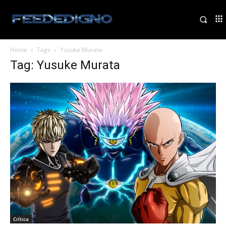
Home
Tags
Yusuke Murata
Tag: Yusuke Murata
Crítica