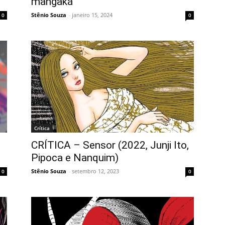
mangaká
Stênio Souza
-
janeiro 15, 2024
0
0
Crítica
CRÍTICA – Sensor (2022, Junji Ito,
Pipoca e Nanquim)
Stênio Souza
-
setembro 12, 2023
0
0