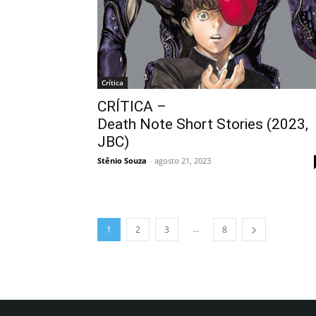
Crítica
CRÍTICA –
Death Note Short Stories (2023,
JBC)
Stênio Souza
-
agosto 21, 2023
...
1
2
3
8