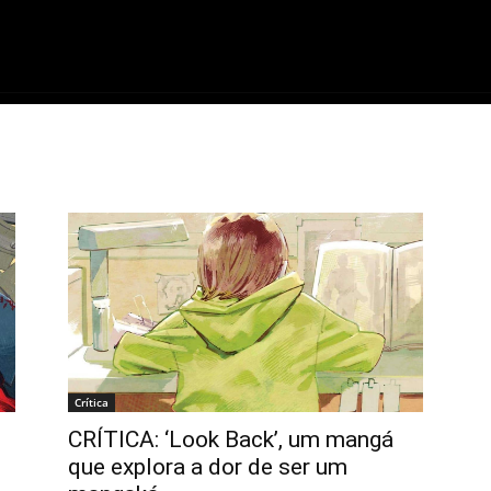
ME
FILMES
SÉRIES
GAMES
QU
Crítica
CRÍTICA: ‘Look Back’, um mangá
que explora a dor de ser um