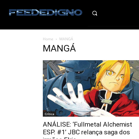
HO
Home
MANGÁ
MANGÁ
Crítica
ANÁLISE: ‘Fullmetal Alchemist
ESP. #1’ JBC relança saga dos