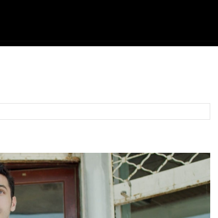
ME
FILMES
SÉRIES
GAMES
QU