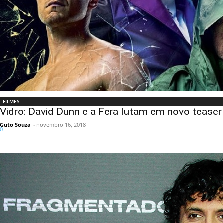
FILMES
Vidro: David Dunn e a Fera lutam em novo teaser
Guto Souza
-
novembro 16, 2018
0