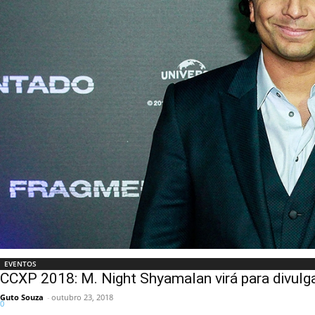
EVENTOS
CCXP 2018: M. Night Shyamalan virá para divulga
Guto Souza
-
outubro 23, 2018
0