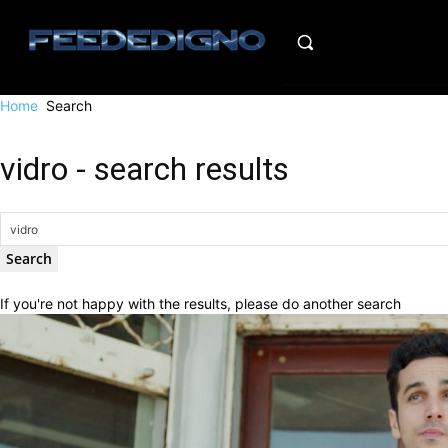
HO
Home
Search
vidro
-
search results
If you're not happy with the results, please do another search