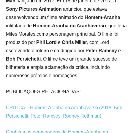
Man
, lançado em 2017. Em 18 de janeiro de 2017, a
Sony Pictures Animation
anunciou que estava
desenvolvendo um filme animado do
Homem-Aranha
intitulado de
Homem-Aranha no Aranhaverso
, que teria
Miles Morales como personagem principal. O filme foi
produzido por
Phil Lord
e
Chris Miller
, com Lord
escrevendo o roteiro e co-dirigido por
Peter Ramsey
e
Bob Persichetti
. O filme teve um grande sucesso de
bilheteria e ampla aclamação da crítica, incluindo
numerosos prêmios e nomeações.
PÚBLICAÇÕES RELACIONADAS:
CRÍTICA – Homem-Aranha no Aranhaverso (2018, Bob
Persichetti, Peter Ramsey, Rodney Rothman)
Conheça os personagens de Homem-Aranha no