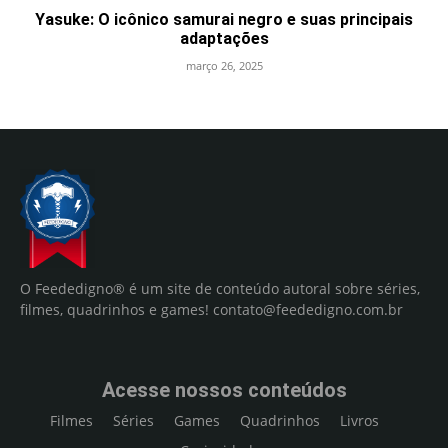
Yasuke: O icônico samurai negro e suas principais
adaptações
março 26, 2025
O Feededigno® é um site de conteúdo autoral sobre séries,
filmes, quadrinhos e games!
contato@feededigno.com.br
Acesse nossos conteúdos
Filmes
Séries
Games
Quadrinhos
Livros