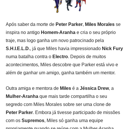
Após saber da morte de
Peter Parker
,
Miles Morales
se
inspira no antigo
Homem-Aranha
e cria o seu próprio
traje, mas logo ganha um novo patrocinado pela
S.H.I.E.L.D.
, já que Miles havia impressionado
Nick Fury
numa batalha contra o
Electro
. Depois de muitos
acontecimentos, Miles descobre que Parker está vivo e
além de ganhar um amigo, ganha também um mentor.
Outra amiga e mentora de
Miles
é a
Jéssica Drew
, a
Mulher-Aranha
que mais tarde compartilha o seu
segredo com Miles Morales sobre ser uma clone de
Peter Parker
. Embora já tivesse participado de missões
com os
Supremos
, Miles só ganha uma equipe
propriamente quando se reúne com a Mulher-Aranha