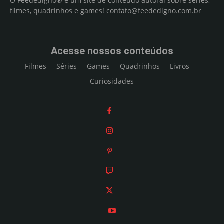
O Feededigno® é um site de conteúdo autoral sobre séries,
filmes, quadrinhos e games!
contato@feededigno.com.br
Acesse nossos conteúdos
Filmes
Séries
Games
Quadrinhos
Livros
Curiosidades