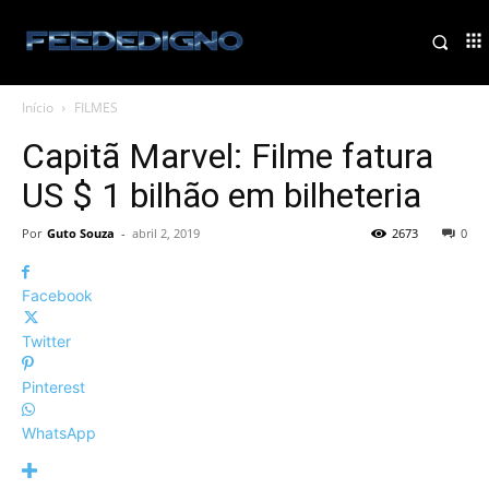
Início
FILMES
Capitã Marvel: Filme fatura
US $ 1 bilhão em bilheteria
Por
Guto Souza
-
abril 2, 2019
2673
0
Facebook
Twitter
Pinterest
WhatsApp