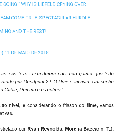
 GOING “ WHY IS LIEFELD CRYING OVER
DREAM COME TRUE. SPECTACULAR HURDLE
OMINO AND THE REST!
D)
11 DE MAIO DE 2018
ntes das luzes acenderem pois não queria que todo
orando por Deadpool 2?’ O filme é incrível. Um sonho
ra Cable, Dominó e os outros!”
tro nível, e considerando o frisson do filme, vamos
ativas.
estrelado por
Ryan Reynolds
,
Morena Baccarin
,
T.J.