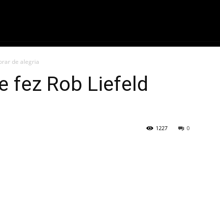
ME
FILMES
SÉRIES
GAMES
QU
orar de alegria
e fez Rob Liefeld
1227
0