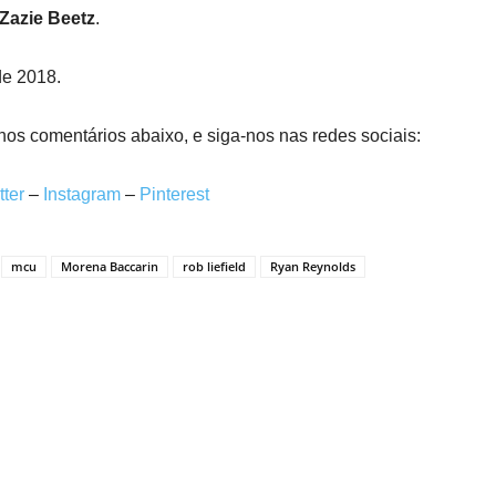
Zazie Beetz
.
de 2018.
nos comentários abaixo, e siga-nos nas redes sociais:
tter
–
Instagram
–
Pinterest
mcu
Morena Baccarin
rob liefield
Ryan Reynolds