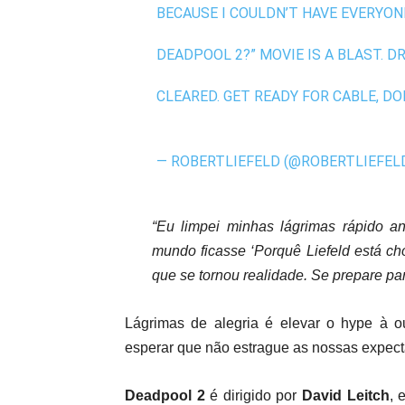
BECAUSE I COULDN’T HAVE EVERYONE
DEADPOOL 2?” MOVIE IS A BLAST. 
CLEARED. GET READY FOR CABLE, D
— ROBERTLIEFELD (@ROBERTLIEFEL
“Eu limpei minhas lágrimas rápido a
mundo ficasse ‘Porquê Liefeld está ch
que se tornou realidade. Se prepare pa
Lágrimas de alegria é elevar o hype à ou
esperar que não estrague as nossas expect
Deadpool 2
é dirigido por
David Leitch
, 