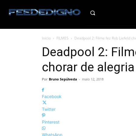
HO
Início
FILMES
Deadpool 2: Filme fez Rob Liefeld ch
Deadpool 2: Film
chorar de alegria
Por
Bruno Sepúlveda
-
maio 12, 2018
Facebook
Twitter
Pinterest
WhatsApp