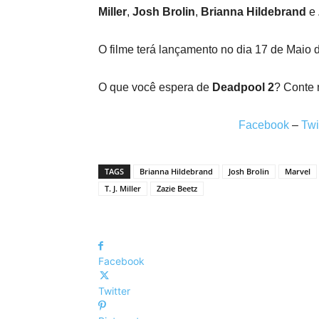
Miller
,
Josh Brolin
,
Brianna Hildebrand
e
O filme terá lançamento no dia 17 de Maio 
O que você espera de
Deadpool 2
? Conte 
Facebook
–
Twi
TAGS
Brianna Hildebrand
Josh Brolin
Marvel
T. J. Miller
Zazie Beetz
Facebook
Twitter