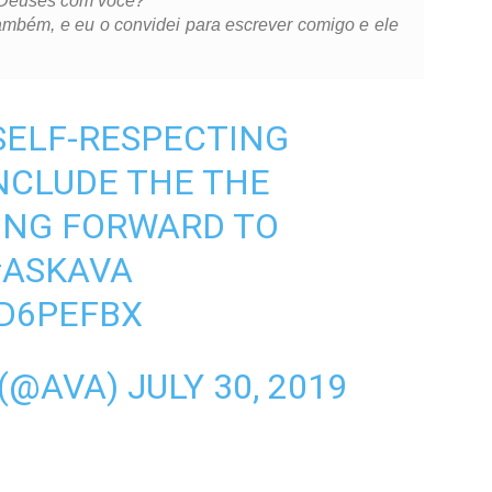
s Deuses com você?”
ambém, e eu o convidei para escrever comigo e ele
SELF-RESPECTING
NCLUDE THE THE
KING FORWARD TO
#ASKAVA
ZD6PEFBX
 (@AVA)
JULY 30, 2019