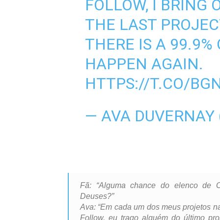
FOLLOW, I BRING
THE LAST PROJECT
THERE IS A 99.9%
HAPPEN AGAIN.
HTTPS://T.CO/B
— AVA DUVERNAY
Fã: “Alguma chance do elenco de 
Deuses?”
Ava: “Em cada um dos meus projetos narr
Follow, eu trago alguém do último pr