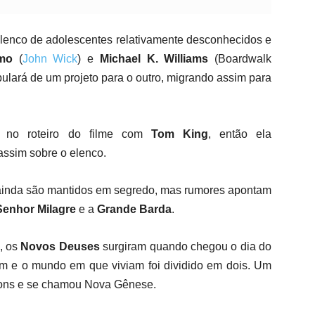
elenco de adolescentes relativamente desconhecidos e
mo
(
John Wick
) e
Michael K. Williams
(Boardwalk
pulará de um projeto para o outro, migrando assim para
o no roteiro do filme com
Tom King
, então ela
ssim sobre o elenco.
inda são mantidos em segredo, mas rumores apontam
Senhor Milagre
e a
Grande Barda
.
, os
Novos Deuses
surgiram quando chegou o dia do
m e o mundo em que viviam foi dividido em dois. Um
bons e se chamou Nova Gênese.