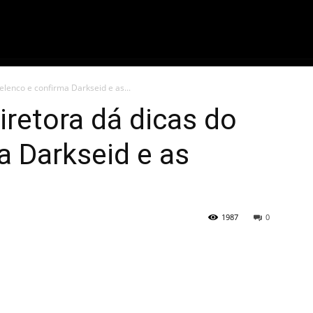
ME
FILMES
SÉRIES
GAMES
QU
elenco e confirma Darkseid e as...
retora dá dicas do
a Darkseid e as
1987
0