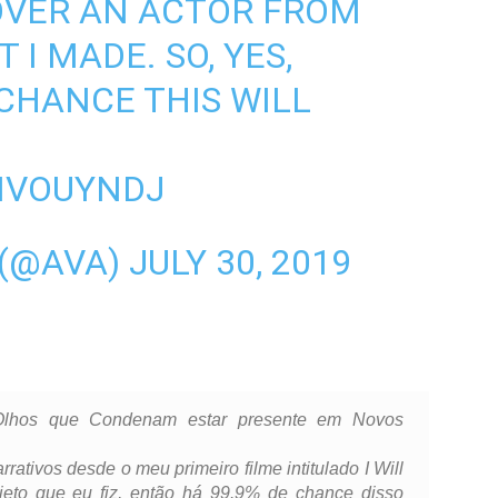
 OVER AN ACTOR FROM
 I MADE. SO, YES,
 CHANCE THIS WILL
GNVOUYNDJ
 (@AVA)
JULY 30, 2019
Olhos que Condenam estar presente em Novos
ativos desde o meu primeiro filme intitulado I Will
ojeto que eu fiz, então há 99.9% de chance disso