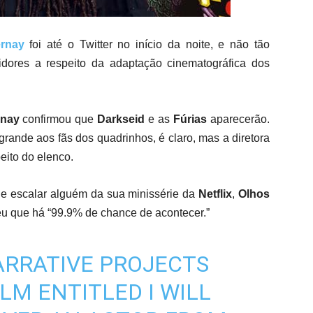
rnay
foi até o Twitter no início da noite, e não tão
idores a respeito da adaptação cinematográfica dos
rnay
confirmou que
Darkseid
e as
Fúrias
aparecerão.
grande aos fãs dos quadrinhos, é claro, mas a diretora
eito do elenco.
de escalar alguém da sua minissérie da
Netflix
,
Olhos
u que há “99.9% de chance de acontecer.”
ARRATIVE PROJECTS
ILM ENTITLED I WILL