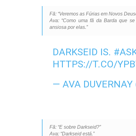
Fã: “Veremos as Fúrias em Novos Deuses
Ava: “Como uma fã da Barda que se pr
ansiosa por elas.”
DARKSEID IS.
#AS
HTTPS://T.CO/YP
— AVA DUVERNAY
Fã: “E sobre Darkseid?”
Ava: “Darkseid está.”