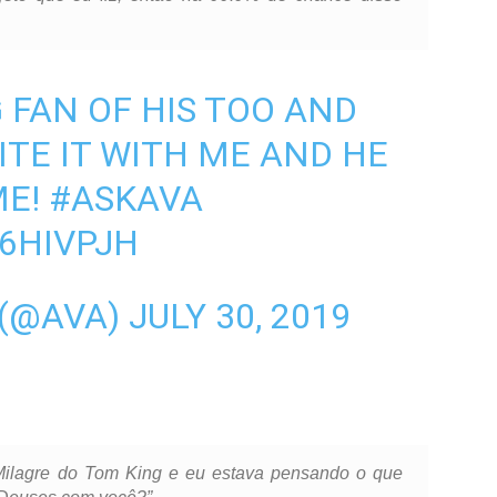
G FAN OF HIS TOO AND
ITE IT WITH ME AND HE
ME!
#ASKAVA
66HIVPJH
 (@AVA)
JULY 30, 2019
Milagre do Tom King e eu estava pensando o que