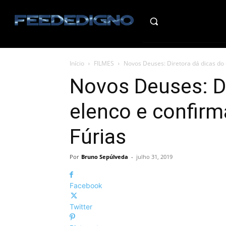
HO
Início
FILMES
Novos Deuses: Diretora dá dicas do 
Novos Deuses: Di
elenco e confirm
Fúrias
Por
Bruno Sepúlveda
-
julho 31, 2019
Facebook
Twitter