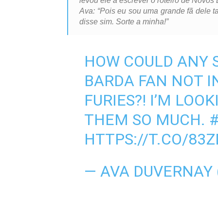
levou ele a escrever o roteiro de Novo
Ava: “Pois eu sou uma grande fã dele t
disse sim. Sorte a minha!”
HOW COULD ANY 
BARDA FAN NOT I
FURIES?! I’M LOO
THEM SO MUCH.
HTTPS://T.CO/83
— AVA DUVERNAY