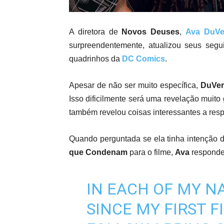
A diretora de
Novos Deuses
,
Ava DuVe
surpreendentemente, atualizou seus segu
quadrinhos da
DC Comics
.
Apesar de não ser muito específica,
DuVe
Isso dificilmente será uma revelação muito 
também revelou coisas interessantes a resp
Quando perguntada se ela tinha intenção 
que Condenam
para o filme,
Ava
responde
IN EACH OF MY N
SINCE MY FIRST F