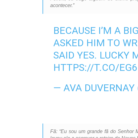
acontecer.”
BECAUSE I’M A BI
ASKED HIM TO WR
SAID YES. LUCKY 
HTTPS://T.CO/EG
— AVA DUVERNAY
Fã: “Eu sou um grande fã do Senhor 