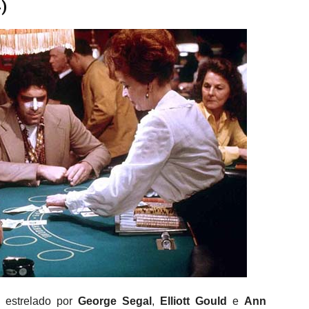
)
estrelado por
George Segal
,
Elliott Gould
e
Ann