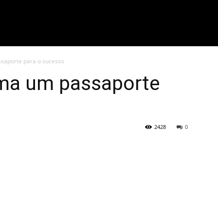
ME
FILMES
SÉRIES
GAMES
QU
saporte para o sucesso
ema um passaporte
2428
0