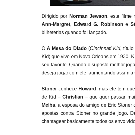
Dirigido por
Norman Jewson
, este filme
Ann-Margret
,
Edward G. Robinson
e
S
bilheterias quando foi lançado.
O
A Mesa do Diado
(
Cincinnati Kid
, títul
Kid) que vive em Nova Orleans em 1930. Ki
seu favorito. Quando o suposto melhor jog
deseja jogar com ele, aumentando assim a s
Stoner
conhece
Howard
, mas ele tem que
de Kid –
Christian
– que quer passar mai
Melba
, a esposa do amigo de Eric Stoner
apostas contra Stoner no grande jogo. D
chantagear basicamente todos os envolvidos