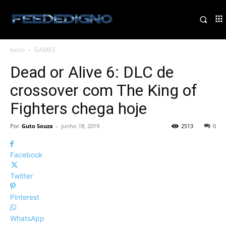
Início
GAMES
Dead or Alive 6: DLC de
crossover com The King of
Fighters chega hoje
Por
Guto Souza
-
junho 18, 2019
2513
0
Facebook
Twitter
Pinterest
WhatsApp