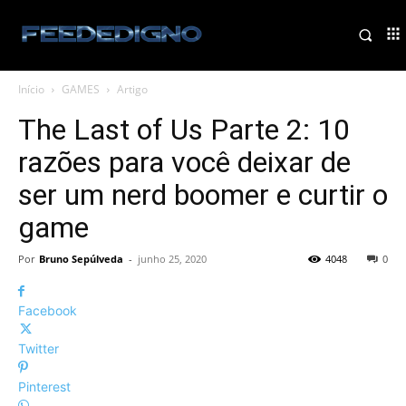
Início
GAMES
Artigo
The Last of Us Parte 2: 10
razões para você deixar de
ser um nerd boomer e curtir o
game
Por
Bruno Sepúlveda
-
junho 25, 2020
4048
0
Facebook
Twitter
Pinterest