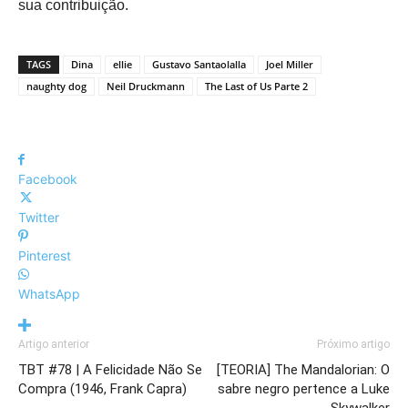
sua contribuição.
TAGS
Dina
ellie
Gustavo Santaolalla
Joel Miller
naughty dog
Neil Druckmann
The Last of Us Parte 2
Facebook
Twitter
Pinterest
WhatsApp
Artigo anterior
Próximo artigo
TBT #78 | A Felicidade Não Se
[TEORIA] The Mandalorian: O
Compra (1946, Frank Capra)
sabre negro pertence a Luke