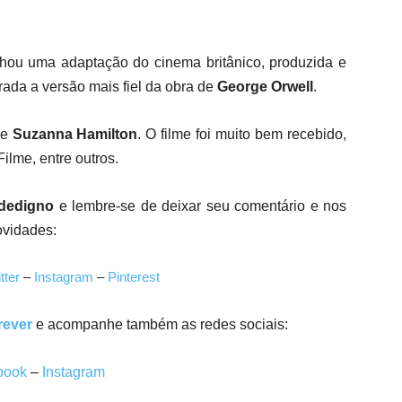
anhou uma adaptação do cinema britânico, produzida e
erada a versão mais fiel da obra de
George Orwell
.
e
Suzanna Hamilton
. O filme foi muito bem recebido,
lme, entre outros.
dedigno
e lembre-se de deixar seu comentário e nos
ovidades:
tter
–
Instagram
–
Pinterest
rever
e a
companhe também as redes sociais:
book
–
Instagram