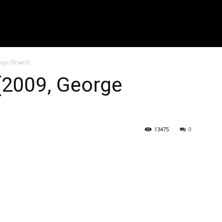
ME
FILMES
SÉRIES
GAMES
QU
rge Orwell)
(2009, George
13475
0