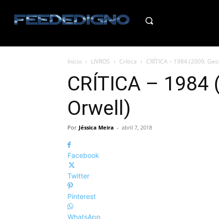
HO
Início
LIVROS
Crítica
CRÍTICA – 1984 (2009, Geo
CRÍTICA – 1984 
Orwell)
Por
Jéssica Meira
-
abril 7, 2018
Facebook
Twitter
Pinterest
WhatsApp